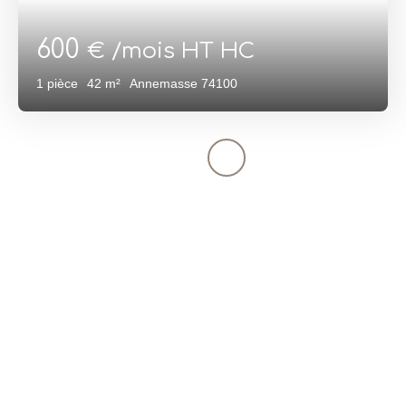
600
€ /mois HT HC
1
pièce
42
m²
Annemasse 74100