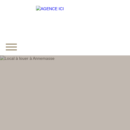
ACCUEIL
ACHETER
LOUER
VENDRE
Être rappelé