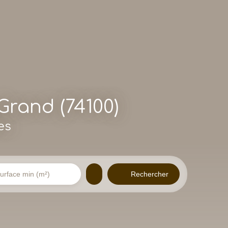
-Grand (74100)
es
Rechercher
urface min (m²)