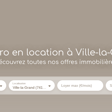
o en location à Ville-la
écouvrez toutes nos offres immobilièr
Localisation
Loyer max (€/mois)
S
Ville-la-Grand (74100)