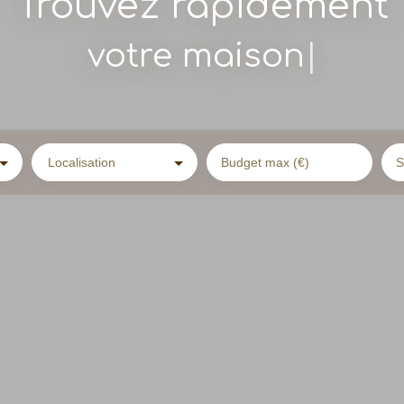
Trouvez rapidement
vot
|
Localisation
Budget max (€)
S