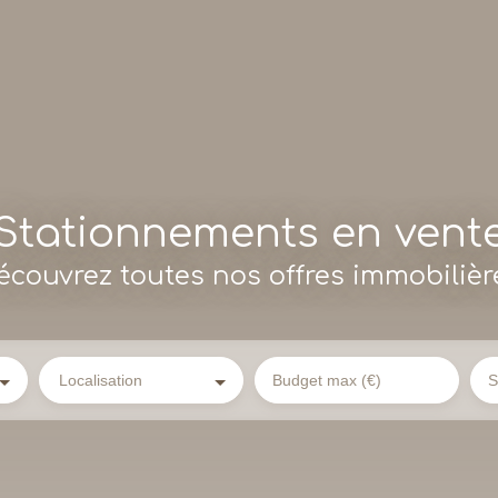
Stationnements en vent
écouvrez toutes nos offres immobilièr
Localisation
Budget max (€)
S