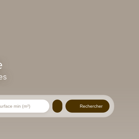
e
es
Rechercher
urface min (m²)